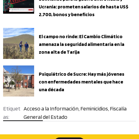
Ucrania: prometen salarios de hasta US$
2.700, bonos y beneficios
El campo no rinde: El Cambio Climático
amenaza la seguridad alimentaria en la
zona alta de Tarija
Psiquiátrico de Sucre: Hay más jóvenes
con enfermedades mentales que hace
una década
Acceso a la Información
,
Feminicidios
,
Fiscalía
General del Estado