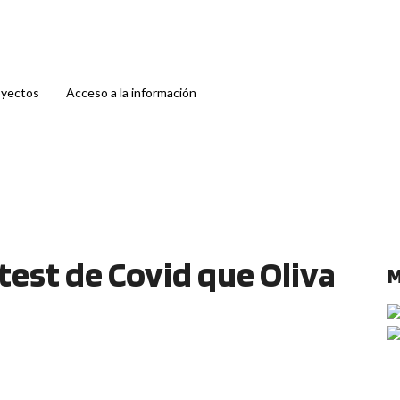
oyectos
Acceso a la información
test de Covid que Oliva
M