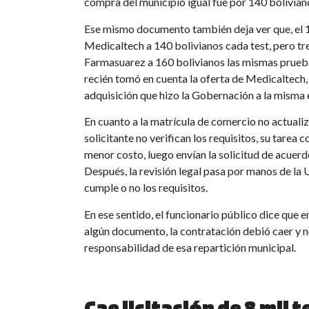
compra del municipio igual fue por 140 bolivian
Ese mismo documento también deja ver que, el 18
Medicaltech a 140 bolivianos cada test, pero tr
Farmasuarez a 160 bolivianos las mismas prueb
recién tomó en cuenta la oferta de Medicaltech, 
adquisición que hizo la Gobernación a la misma
En cuanto a la matrícula de comercio no actual
solicitante no verifican los requisitos, su tarea 
menor costo, luego envían la solicitud de acue
Después, la revisión legal pasa por manos de la 
cumple o no los requisitos.
En ese sentido, el funcionario público dice que e
algún documento, la contratación debió caer y no
responsabilidad de esa repartición municipal.
Cae licitación de 8 mil t