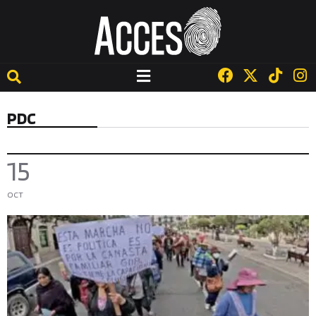
PDC
15
OCT