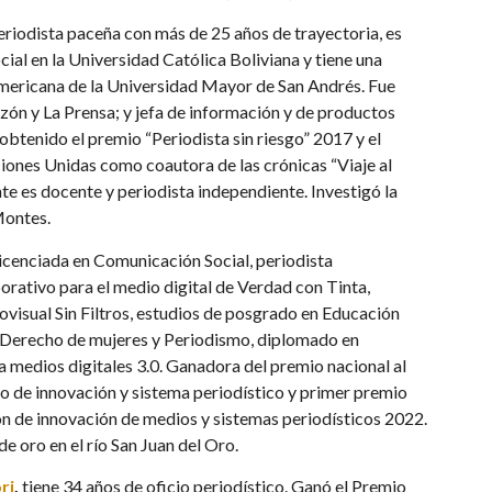
periodista paceña con más de 25 años de trayectoria, es
ial en la Universidad Católica Boliviana y tiene una
americana de la Universidad Mayor de San Andrés. Fue
azón y La Prensa; y jefa de información y de productos
obtenido el premio “Periodista sin riesgo” 2017 y el
iones Unidas como coautora de las crónicas “Viaje al
te es docente y periodista independiente. Investigó la
Montes.
licenciada en Comunicación Social, periodista
orativo para el medio digital de Verdad con Tinta,
visual Sin Filtros, estudios de posgrado en Educación
, Derecho de mujeres y Periodismo, diplomado en
 medios digitales 3.0. Ganadora del premio nacional al
o de innovación y sistema periodístico y primer premio
ón de innovación de medios y sistemas periodísticos 2022.
de oro en el río San Juan del Oro.
ri
,
tiene 34 años de oficio periodístico. Ganó el Premio