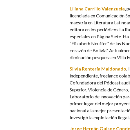
Liliana Carrillo Valenzuela
, 
licenciada en Comunicación Soc
maestría en Literatura Latino
editora en los periódicos La R
especiales en Página Siete. Ha 
“Elizabeth Neuffer” de las Nac
corazón de Bolivia”. Actualmen
diminución pesquera en Villa 
Silvia Rentería Maldonado
,
independiente, freelance colab
Cofundadora del Pódcast audio
Superior, Violencia de Género
Laboratorio de innovación para
primer lugar del mejor proyect
nacional a la mejor presentaci
Investigó la explotación ilegal 
Jorge Hernán Quispe Condo