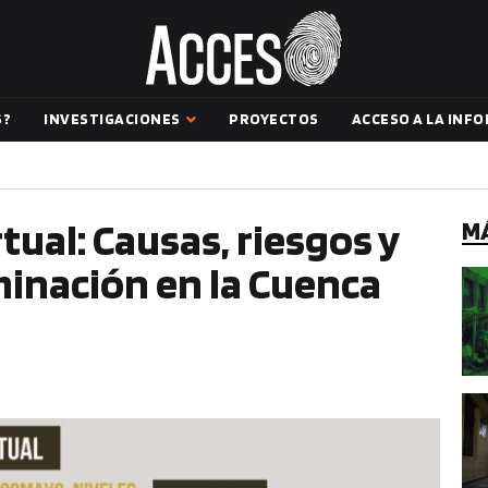
S?
INVESTIGACIONES
PROYECTOS
ACCESO A LA INF
rtual: Causas, riesgos y
MÁ
minación en la Cuenca