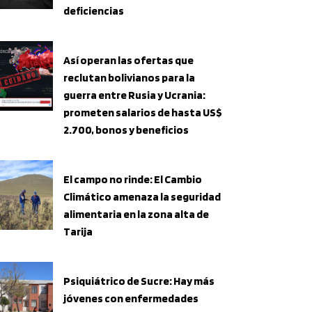
deficiencias
Así operan las ofertas que
reclutan bolivianos para la
guerra entre Rusia y Ucrania:
prometen salarios de hasta US$
2.700, bonos y beneficios
El campo no rinde: El Cambio
Climático amenaza la seguridad
alimentaria en la zona alta de
Tarija
Psiquiátrico de Sucre: Hay más
jóvenes con enfermedades